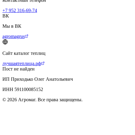
Контактный телефон
+7 952 316-69-74
ВК
Мы в ВК
agromagrus
Сайт каталог теплиц
лучшаятеплица.рф
Пост не найден
ИП Приходько Олег Анатольевич
ИНН 591100085152
© 2026 Агромаг. Все права защищены.