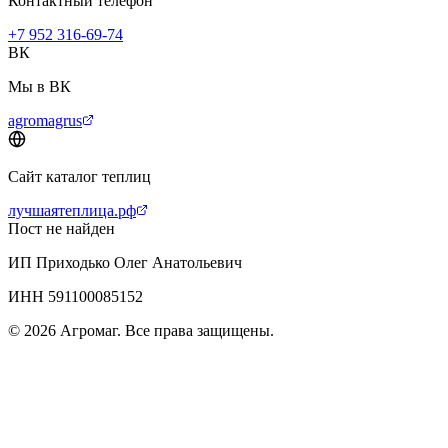
Контактный телефон
+7 952 316-69-74
ВК
Мы в ВК
agromagrus
Сайт каталог теплиц
лучшаятеплица.рф
Пост не найден
ИП Приходько Олег Анатольевич
ИНН 591100085152
© 2026 Агромаг. Все права защищены.