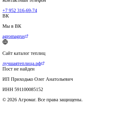
Контактный телефон
+7 952 316-69-74
ВК
Мы в ВК
agromagrus
Сайт каталог теплиц
лучшаятеплица.рф
Пост не найден
ИП Приходько Олег Анатольевич
ИНН 591100085152
© 2026 Агромаг. Все права защищены.