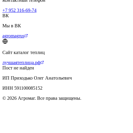
Контактный телефон
+7 952 316-69-74
ВК
Мы в ВК
agromagrus
Сайт каталог теплиц
лучшаятеплица.рф
Пост не найден
ИП Приходько Олег Анатольевич
ИНН 591100085152
© 2026 Агромаг. Все права защищены.