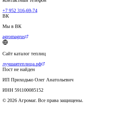
Контактный телефон
+7 952 316-69-74
ВК
Мы в ВК
agromagrus
Сайт каталог теплиц
лучшаятеплица.рф
Пост не найден
ИП Приходько Олег Анатольевич
ИНН 591100085152
© 2026 Агромаг. Все права защищены.