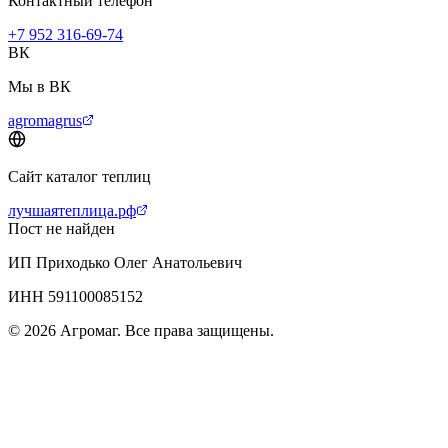
Контактный телефон
+7 952 316-69-74
ВК
Мы в ВК
agromagrus
Сайт каталог теплиц
лучшаятеплица.рф
Пост не найден
ИП Приходько Олег Анатольевич
ИНН 591100085152
© 2026 Агромаг. Все права защищены.