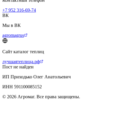
Контактный телефон
+7 952 316-69-74
ВК
Мы в ВК
agromagrus
Сайт каталог теплиц
лучшаятеплица.рф
Пост не найден
ИП Приходько Олег Анатольевич
ИНН 591100085152
© 2026 Агромаг. Все права защищены.