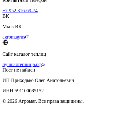
Контактный телефон
+7 952 316-69-74
ВК
Мы в ВК
agromagrus
Сайт каталог теплиц
лучшаятеплица.рф
Пост не найден
ИП Приходько Олег Анатольевич
ИНН 591100085152
© 2026 Агромаг. Все права защищены.