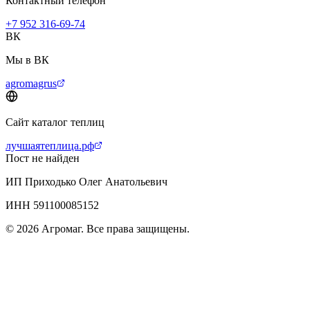
Контактный телефон
+7 952 316-69-74
ВК
Мы в ВК
agromagrus
Сайт каталог теплиц
лучшаятеплица.рф
Пост не найден
ИП Приходько Олег Анатольевич
ИНН 591100085152
© 2026 Агромаг. Все права защищены.